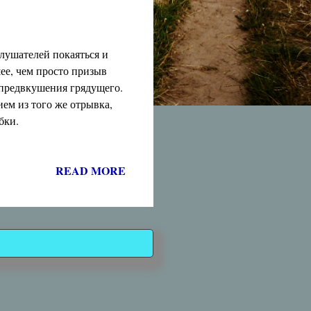
лушателей покаяться и
шее, чем просто призыв
 предвкушения грядущего.
ем из того же отрывка,
бки.
READ MORE