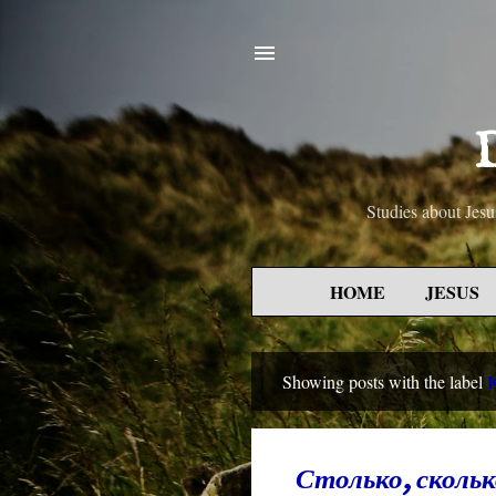
D
Studies about Je
HOME
JESUS
Showing posts with the label
P
o
s
Столько, сколь