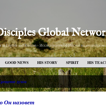
Skip to main content
isciples Global Netwo
sus in English and Russian - Исследования об Иисусе на английском
GOOD NEWS
HIS STORY
SPIRIT
HIS TEAC
Крещение духом
ко Он назовет