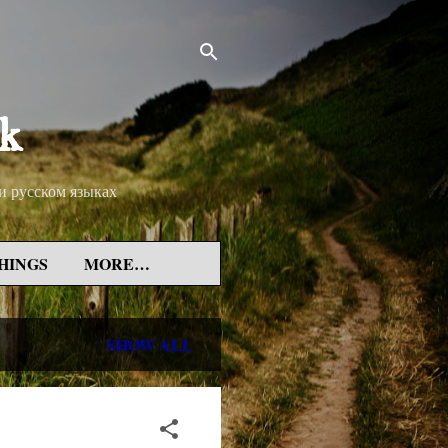
rk
 и русском языках
HINGS
MORE…
SHOW ALL