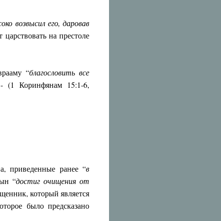
соко возвысил его, даровав
ет царствовать на престоле
врааму “
благословить все
- (1 Коринфянам 15:1-6,
ва, приведенные ранее “
в
Сын “
достиг очищения от
щенник, который является
оторое было предсказано