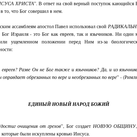
ИСУСА ХРИСТА
”. В ответ на свой верный поступок кающийся 
 в то, что Бог совершил в нем.
ским ассамблеям апостол Павел использовал свой
РАДИКАЛЬ
 Бог Израиля - это Бог как евреев, так и язычников. Ни оди
или ущемленном положении перед Ним из-за биологичес
ности:
 евреев? Разве Он не Бог также и язычников? Да, и из язычник
 оправдает обрезанных по вере и необрезанных по вере
” - (Римл
ЕДИНЫЙ НОВЫЙ НАРОД БОЖИЙ
“
достиг очищения от грехов
”, Бог создает
НОВУЮ ОБЩИНУ
 которые были искуплены кровью Иисуса.