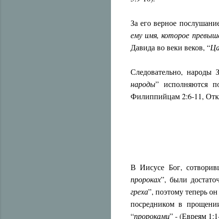
За его верное послушание
ему имя, которое превыше
Давида во веки веков, “
Ца
Следовательно, народы 
народы
” исполняются по
Филиппийцам 2:6-11, Откро
В Иисусе Бог, сотворив
пророках
”, были достато
греха
”, поэтому теперь он
посредником в прощении
“
пророками
” - (Евреям 1:1