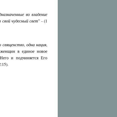
дназначенные во владение
в свой чудесный свет
” - (1
о священство
,
одна нация
,
 женщин в единое новое
 Него и подчиняется Его
:15).