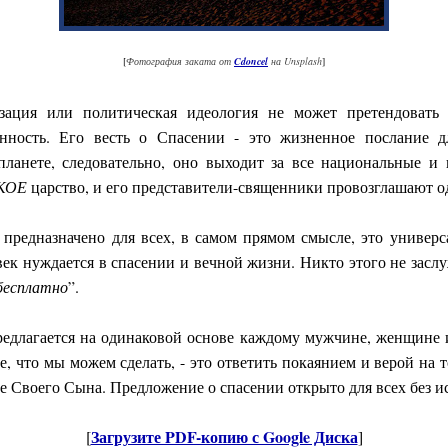
[
Фотография заката от
Cdoncel
на Unsplash
]
зация или политическая идеология не может претендовать
енность. Его весть о Спасении - это жизненное послание 
ланете, следовательно, оно выходит за все национальные и 
КОЕ
царство, и его представители-священники провозглашают о
 предназначено для всех, в самом прямом смысле, это универс
ек нуждается в спасении и вечной жизни. Никто этого не заслу
бесплатно
”.
редлагается на одинаковой основе каждому мужчине, женщине и
се, что мы можем сделать, - это ответить покаянием и верой на т
ие Своего Сына. Предложение о спасении открыто для всех без и
Загрузите PDF-копию с Google Диска
[
]