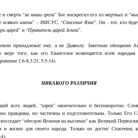
 и смерть “
за наши грехи
” Бог воскресил его из мертвых и “
вы
 всякого имени
” – ИИСУС, “
Спасение Яхве
”. Он - тот, кто буд
рь царей
” и “
Правитель царей Земли
”.
Земли принадлежат ему, а не Дьяволу. Заветные обещания А
 мере того, как его Евангелие возвещается всем народам 
вение 1:6-8,3:21, 5:5-14).
НИКАКОГО РАЗЛИЧИЯ
ший всех людей, “
изрек
” окончательно и бесповоротно. Сло
чно правдивы, но частичны и подготовительны. Только Его 
 восседает “
одесную Величия на высотах
” как Великий Первосвя
 и жизни для своего народа. Только он достиг Спасения, к
-4).