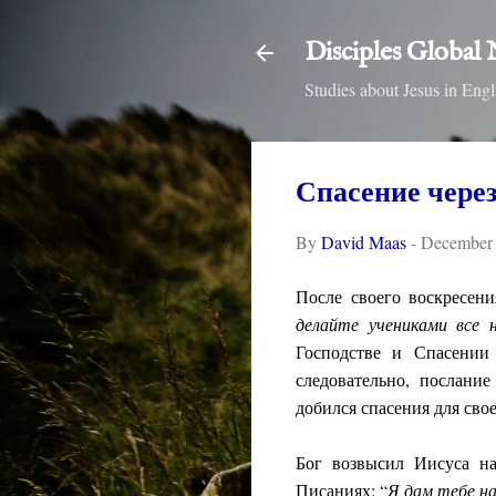
Disciples Global
Studies about Jesus in E
Спасение чере
By
David Maas
-
December 
После своего воскресени
делайте учениками все 
Господстве и Спасении
следовательно, послани
добился спасения для свое
Бог возвысил Иисуса на
Писаниях: “
Я дам тебе на