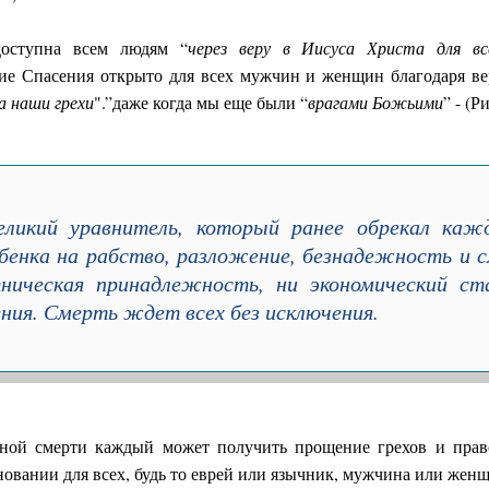
доступна всем людям “
через веру в Иисуса Христа для в
ие Спасения открыто для всех мужчин и женщин благодаря 
а наши грехи
".”даже когда мы еще были “
врагами Божьими
” - (Р
еликий уравнитель, который ранее обрекал каж
енка на рабство, разложение, безнадежность и с
тническая принадлежность, ни экономический ст
ения. Смерть ждет всех без исключения.
нной смерти каждый может получить прощение грехов и право
овании для всех, будь то еврей или язычник, мужчина или жен