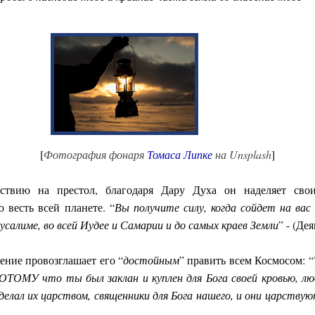
[
Фотография фонаря
Томаса Липке
на Unsplash
]
ествию на престол, благодаря Дару Духа он наделяет свои
 весть всей планете. “
Вы получите силу, когда сойдет на вас
салиме, во всей Иудее и Самарии и до самых краев Земли
” - (Дея
ение провозглашает его “
достойным
” править всем Космосом: “
ПОТОМУ что ты был заклан и куплен для Бога своей кровью, лю
сделал их царством, священники для Бога нашего, и они царству