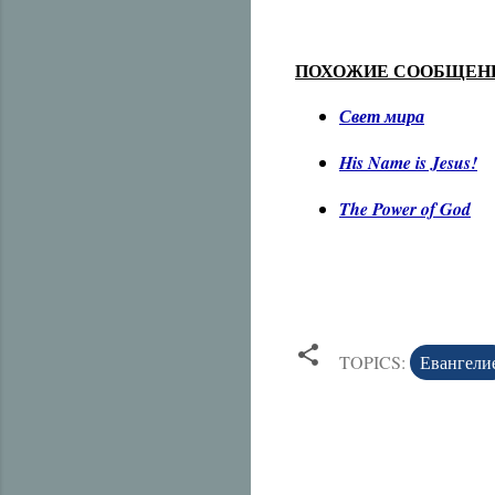
ПОХОЖИЕ СООБЩЕН
Свет мира
His Name is Jesus!
The Power of God
TOPICS:
Евангели
C
o
m