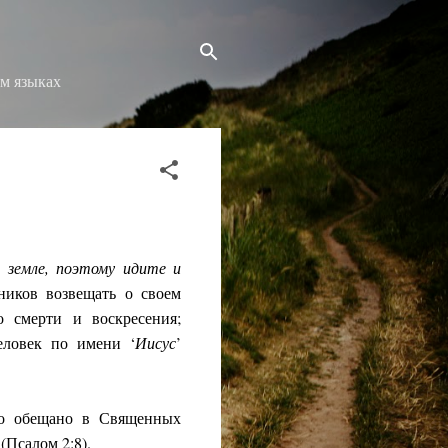
ом языках
а земле, поэтому идите и
ников возвещать о своем
о смерти и воскресения;
еловек по имени ‘
Иисус
’
ыло обещано в Священных
- (Псалом 2:8).