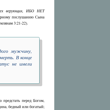
сех верующих, ИБО НЕТ
верному послушанию Сына
имлянам 3:21-22).
дого мужчину,
мерть. В конце
атус не имели
 предстать перед Богом,
щина, бедный или богатый;