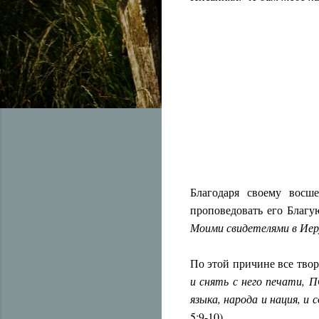
Благодаря своему восш
проповедовать его Благую
Моими свидетелями в Иеру
По этой причине все твор
и снять с него печати, 
языка, народа и нация, и 
5:9-10).