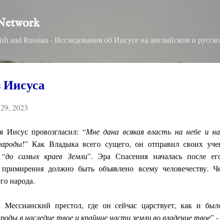
Skip to main content
 Network
nglish and Russian - Исследования об Иисусе на английском и русск
з Иисуса
29, 2023
я Иисус провозгласил: “
Мне дана всякая власть на небе и н
народы
!” Как Владыка всего сущего, он отправил своих уче
 “
до самых краев Земли
”. Эра Спасения началась после ег
е примирения должно быть объявлено всему человечеству. Ч
го народа.
 Мессианский престол, где он сейчас царствует, как и б
роды в наследие твое и крайние части земли во владение твое
” 