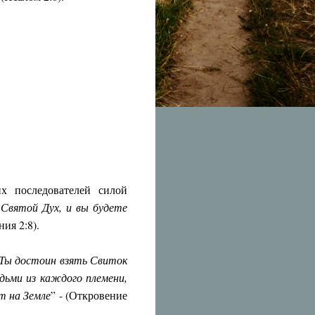
х последователей силой
 Святой Дух, и вы будете
ния 2:8).
Ты достоин взять Свиток
дьми из каждого племени,
ют на Земле
” - (Откровение