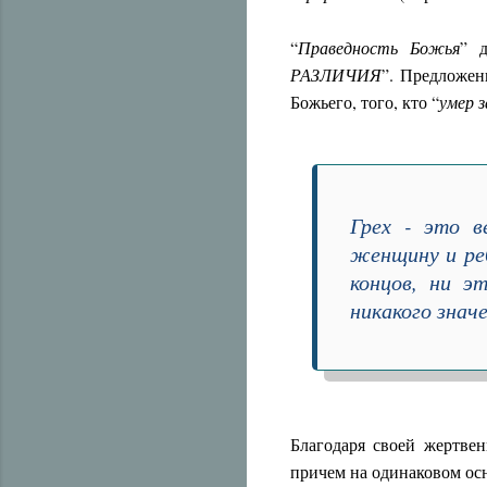
“
Праведность Божья
” 
РАЗЛИЧИЯ
”. Предложен
Божьего, того, кто “
умер з
Грех - это в
женщину и реб
концов, ни э
никакого знач
Благодаря своей жертве
причем на одинаковом осн